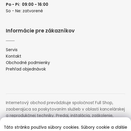
Po - Pi: 09:00 - 16:00
So - Ne: zatvorené
Informácie pre zákazníkov
Servis
Kontakt
Obchodné podmienky
Prehľad objednávok
Internetový obchod prevádzkuje spoločnosť Full Shop,
zaoberajúca sa poskytovaním služieb v oblasti kancelárskej
a reprodukčnej techniky. Predaj, inštalácia, zaškolenie,
prenájom, distribúcia, poradenstvo a servis uvedených
Táto stránka používa súbory cookies. Súbory cookie a ďalšie
zariadení.