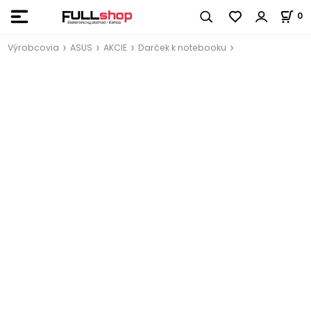
0
Výrobcovia
ASUS
AKCIE
Darček k notebooku