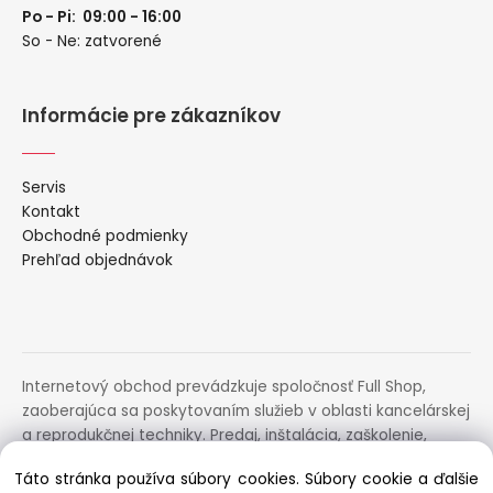
Po - Pi: 09:00 - 16:00
So - Ne: zatvorené
Informácie pre zákazníkov
Servis
Kontakt
Obchodné podmienky
Prehľad objednávok
Internetový obchod prevádzkuje spoločnosť Full Shop,
zaoberajúca sa poskytovaním služieb v oblasti kancelárskej
a reprodukčnej techniky. Predaj, inštalácia, zaškolenie,
prenájom, distribúcia, poradenstvo a servis uvedených
Táto stránka používa súbory cookies. Súbory cookie a ďalšie
zariadení.