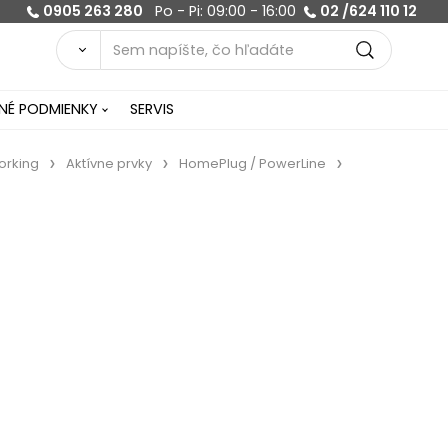
0905 263 280
Po - Pi: 09:00 - 16:00
02 /624 110 12
É PODMIENKY
SERVIS
orking
Aktívne prvky
HomePlug / PowerLine