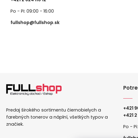
Po - Pi: 09:00 - 16:00
fullshop@fullshop.sk
Potre
+421 9
Predaj širokého sortimentu čiernobielych a
+
421 2
farebných tonerov a náplní, všetkých typov a
značiek.
Po - Pi