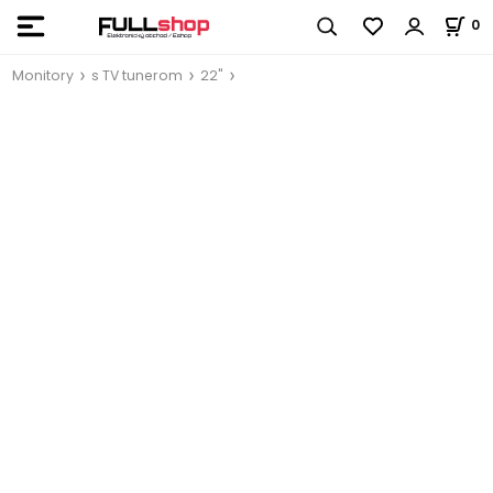
0
Monitory
s TV tunerom
22"