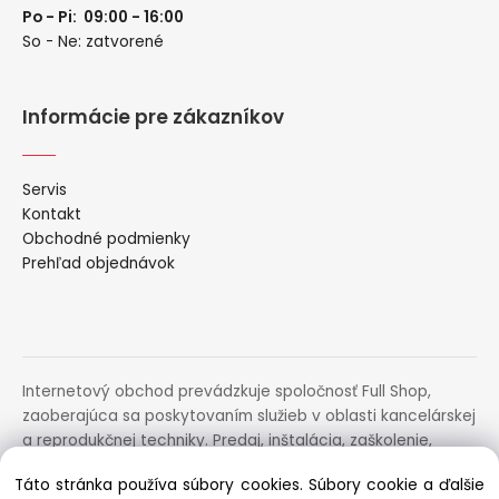
Po - Pi: 09:00 - 16:00
So - Ne: zatvorené
Informácie pre zákazníkov
Servis
Kontakt
Obchodné podmienky
Prehľad objednávok
Internetový obchod prevádzkuje spoločnosť Full Shop,
zaoberajúca sa poskytovaním služieb v oblasti kancelárskej
a reprodukčnej techniky. Predaj, inštalácia, zaškolenie,
prenájom, distribúcia, poradenstvo a servis uvedených
Táto stránka používa súbory cookies. Súbory cookie a ďalšie
zariadení.