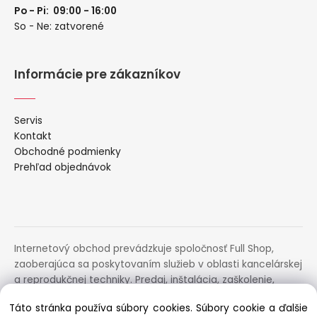
Po - Pi: 09:00 - 16:00
So - Ne: zatvorené
Informácie pre zákazníkov
Servis
Kontakt
Obchodné podmienky
Prehľad objednávok
Internetový obchod prevádzkuje spoločnosť Full Shop,
zaoberajúca sa poskytovaním služieb v oblasti kancelárskej
a reprodukčnej techniky. Predaj, inštalácia, zaškolenie,
prenájom, distribúcia, poradenstvo a servis uvedených
Táto stránka používa súbory cookies. Súbory cookie a ďalšie
zariadení.