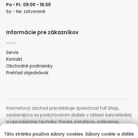
Po - Pi: 09:00 - 16:00
So - Ne: zatvorené
Informácie pre zákazníkov
Servis
Kontakt
Obchodné podmienky
Prehľad objednávok
Internetový obchod prevádzkuje spoločnosť Full Shop,
zaoberajúca sa poskytovaním služieb v oblasti kancelárskej
a reprodukčnej techniky. Predaj, inštalácia, zaškolenie,
prenájom, distribúcia, poradenstvo a servis uvedených
Táto stránka používa súbory cookies. Súbory cookie a ďalšie
zariadení.