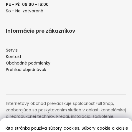
Po - Pi: 09:00 - 16:00
So - Ne: zatvorené
Informácie pre zákazníkov
Servis
Kontakt
Obchodné podmienky
Prehľad objednávok
Internetový obchod prevádzkuje spoločnosť Full Shop,
zaoberajúca sa poskytovaním služieb v oblasti kancelárskej
a reprodukčnej techniky. Predaj, inštalácia, zaškolenie,
prenájom, distribúcia, poradenstvo a servis uvedených
Táto stránka používa súbory cookies. Súbory cookie a ďalšie
zariadení.