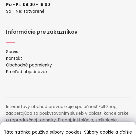
Po - Pi: 09:00 - 16:00
So - Ne: zatvorené
Informácie pre zákazníkov
Servis
Kontakt
Obchodné podmienky
Prehľad objednávok
Internetový obchod prevádzkuje spoločnosť Full Shop,
zaoberajúca sa poskytovaním služieb v oblasti kancelárskej
a reprodukčnej techniky. Predaj, inštalácia, zaškolenie,
prenájom, distribúcia, poradenstvo a servis uvedených
Táto stránka používa súbory cookies. Súbory cookie a ďalšie
zariadení.