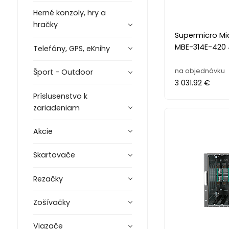
Herné konzoly, hry a
hračky
Supermicro Mi
MBE-314E-420
Telefóny, GPS, eKnihy
na objednávku
Šport - Outdoor
3 031.92 €
Príslusenstvo k
zariadeniam
Akcie
Skartovače
Rezačky
Zošívačky
Viazače