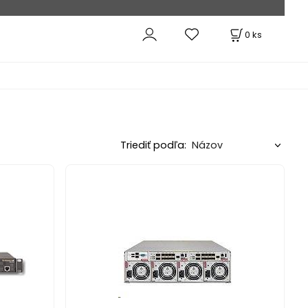
0
ks
Triediť podľa: