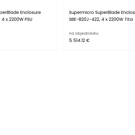
perBlade Enclosure
Supermicro SuperBlade Enclos
, 4 x 2200W PSU
SBE-820J-422, 4 x 2200W Tita
na objednávku
5 514.12 €