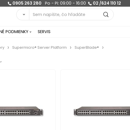
0905 263 280
Po - Pi: 09:00 - 16:00
02 /624 110 12
É PODMIENKY
SERVIS
ery
Supermicro® Server Platform
SuperBlade®