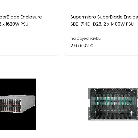
perBlade Enclosure
Supermicro SuperBlade Enclos
2 x 1620W PSU
SBE-714D-D28, 2 x 1400W PSU
na objednávku
2 679.02 €