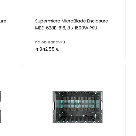
ure
Supermicro MicroBlade Enclosure
MBE-628E-816, 8 x 1600W PSU
na objednávku
4 842.55 €