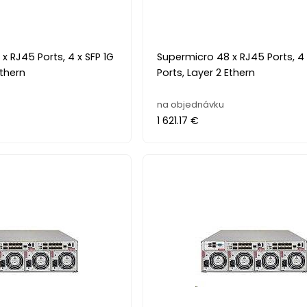
x RJ45 Ports, 4 x SFP 1G
Supermicro 48 x RJ45 Ports, 4 
Ethern
Ports, Layer 2 Ethern
na objednávku
1 621.17 €