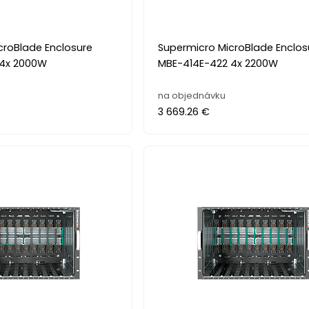
croBlade Enclosure
Supermicro MicroBlade Enclos
 4x 2000W
MBE-414E-422 4x 2200W
na objednávku
3 669.26 €