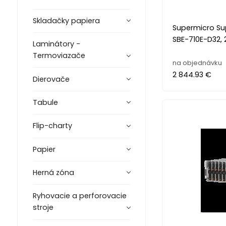
Skladačky papiera
Supermicro Su
SBE-710E-D32, 
Laminátory -
Termoviazače
na objednávku
2 844.93 €
Dierovače
Tabule
Flip-charty
Papier
Herná zóna
Ryhovacie a perforovacie
stroje