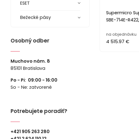
ESET
Supermicro Su
Bežecké pásy
SBE-714E-R422
na objednávku
Osobný odber
4 515.97 €
Muchovo nám. 8
85101 Bratislava
Po - Pi: 09:00 - 16:00
So - Ne: zatvorené
Potrebujete poradiť?
+421 905 263 280
+
421 2 624 110 12