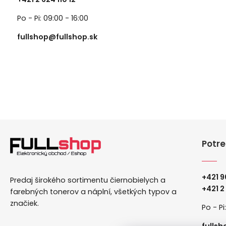
Po - Pi: 09:00 - 16:00
fullshop@fullshop.sk
Potre
+421 9
Predaj širokého sortimentu čiernobielych a
+
421 2
farebných tonerov a náplní, všetkých typov a
značiek.
Po - Pi