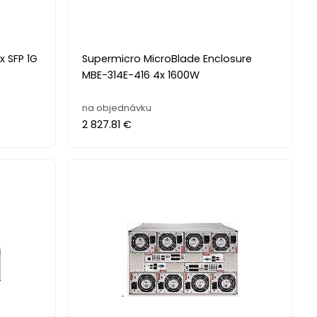
x SFP 1G
Supermicro MicroBlade Enclosure
MBE-314E-416 4x 1600W
na objednávku
2 827.81 €