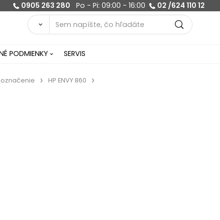
0905 263 280
Po - Pi: 09:00 - 16:00
02 /624 110 12
É PODMIENKY
SERVIS
 označenie
HP ENVY 860