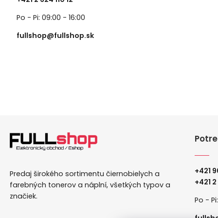
Po - Pi: 09:00 - 16:00
fullshop@fullshop.sk
Potre
+421 9
Predaj širokého sortimentu čiernobielych a
+
421 2
farebných tonerov a náplní, všetkých typov a
značiek.
Po - Pi