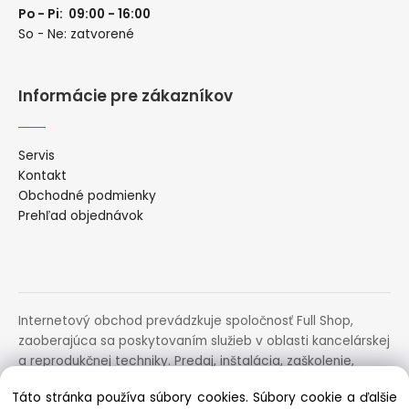
Po - Pi: 09:00 - 16:00
So - Ne: zatvorené
Informácie pre zákazníkov
Servis
Kontakt
Obchodné podmienky
Prehľad objednávok
Internetový obchod prevádzkuje spoločnosť Full Shop,
zaoberajúca sa poskytovaním služieb v oblasti kancelárskej
a reprodukčnej techniky. Predaj, inštalácia, zaškolenie,
prenájom, distribúcia, poradenstvo a servis uvedených
Táto stránka používa súbory cookies. Súbory cookie a ďalšie
zariadení.