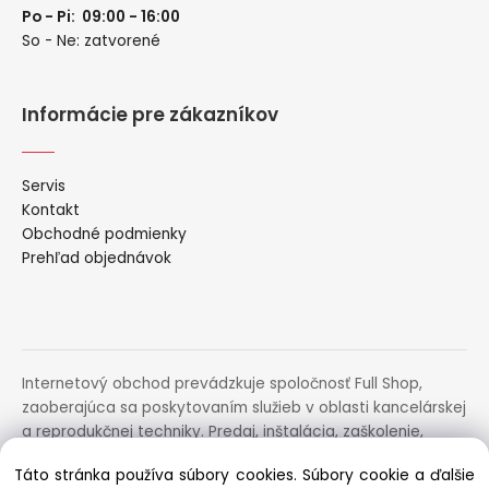
Po - Pi: 09:00 - 16:00
So - Ne: zatvorené
Informácie pre zákazníkov
Servis
Kontakt
Obchodné podmienky
Prehľad objednávok
Internetový obchod prevádzkuje spoločnosť Full Shop,
zaoberajúca sa poskytovaním služieb v oblasti kancelárskej
a reprodukčnej techniky. Predaj, inštalácia, zaškolenie,
prenájom, distribúcia, poradenstvo a servis uvedených
Táto stránka používa súbory cookies. Súbory cookie a ďalšie
zariadení.