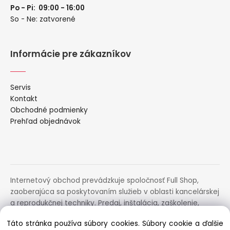
Po - Pi: 09:00 - 16:00
So - Ne: zatvorené
Informácie pre zákazníkov
Servis
Kontakt
Obchodné podmienky
Prehľad objednávok
Internetový obchod prevádzkuje spoločnosť Full Shop,
zaoberajúca sa poskytovaním služieb v oblasti kancelárskej
a reprodukčnej techniky. Predaj, inštalácia, zaškolenie,
prenájom, distribúcia, poradenstvo a servis uvedených
Táto stránka používa súbory cookies. Súbory cookie a ďalšie
zariadení.