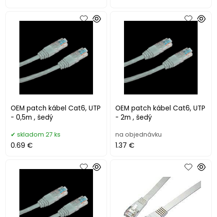
OEM patch kábel Cat6, UTP
OEM patch kábel Cat6, UTP
- 0,5m , šedý
- 2m , šedý
skladom 27 ks
na objednávku
0.69 €
1.37 €