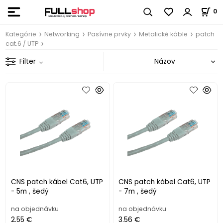
0
Kategórie
Networking
Pasívne prvky
Metalické káble
patch
cat.6 / UTP
Filter
CNS patch kábel Cat6, UTP
CNS patch kábel Cat6, UTP
- 5m , šedý
- 7m , šedý
na objednávku
na objednávku
2.55 €
3.56 €