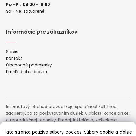
Po - Pi: 09:00 - 16:00
So - Ne: zatvorené
Informácie pre zákazníkov
Servis
Kontakt
Obchodné podmienky
Prehľad objednávok
Internetový obchod prevádzkuje spoločnosť Full Shop,
zaoberajúca sa poskytovaním služieb v oblasti kancelárskej
a reprodukčnej techniky. Predaj, inštalácia, zaškolenie,
prenájom, distribúcia, poradenstvo a servis uvedených
Táto stránka používa súbory cookies. Súbory cookie a ďalšie
zariadení.