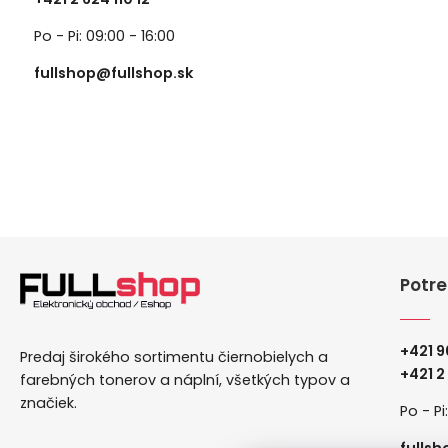
Po - Pi: 09:00 - 16:00
fullshop@fullshop.sk
Potre
+421 9
Predaj širokého sortimentu čiernobielych a
+
421 2
farebných tonerov a náplní, všetkých typov a
značiek.
Po - Pi