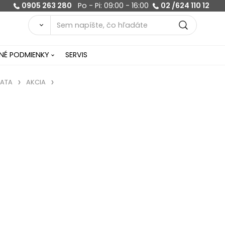
0905 263 280
Po - Pi: 09:00 - 16:00
02 /624 110 12
É PODMIENKY
SERVIS
ATA
AKCIA