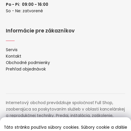
Po - Pi: 09:00 - 16:00
So - Ne: zatvorené
Informácie pre zákazníkov
Servis
Kontakt
Obchodné podmienky
Prehľad objednávok
Internetový obchod prevádzkuje spoločnosť Full Shop,
zaoberajúca sa poskytovaním služieb v oblasti kancelárskej
a reprodukčnej techniky. Predaj, inštalácia, zaškolenie,
prenájom, distribúcia, poradenstvo a servis uvedených
Táto stránka používa súbory cookies. Súbory cookie a ďalšie
zariadení.