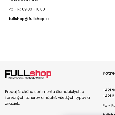
Po - Pi: 09:00 - 16:00
fullshop@fullshop.sk
Potre
+421 9
Predaj širokého sortimentu čiernobielych a
+
421 2
farebných tonerov a náplní, všetkých typov a
značiek.
Po - Pi