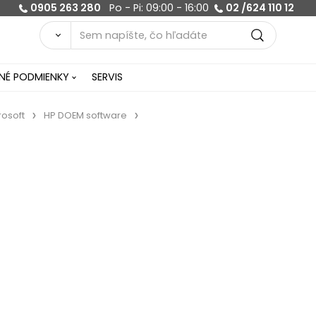
0905 263 280
Po - Pi: 09:00 - 16:00
02 /624 110 12
É PODMIENKY
SERVIS
rosoft
HP DOEM software