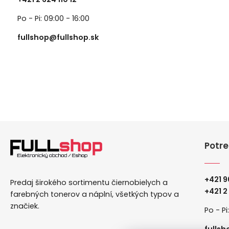
Po - Pi: 09:00 - 16:00
fullshop@fullshop.sk
Potre
+421 9
Predaj širokého sortimentu čiernobielych a
+
421 2
farebných tonerov a náplní, všetkých typov a
značiek.
Po - Pi