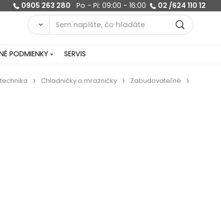
0905 263 280
Po - Pi: 09:00 - 16:00
02 /624 110 12
É PODMIENKY
SERVIS
 technika
Chladničky a mrazničky
Zabudovateľné