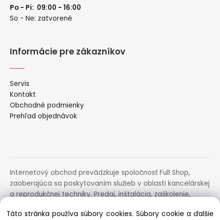
Po - Pi: 09:00 - 16:00
So - Ne: zatvorené
Informácie pre zákazníkov
Servis
Kontakt
Obchodné podmienky
Prehľad objednávok
Internetový obchod prevádzkuje spoločnosť Full Shop,
zaoberajúca sa poskytovaním služieb v oblasti kancelárskej
a reprodukčnej techniky. Predaj, inštalácia, zaškolenie,
prenájom, distribúcia, poradenstvo a servis uvedených
Táto stránka používa súbory cookies. Súbory cookie a ďalšie
zariadení.