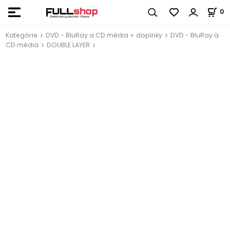
0
Kategórie
DVD - BluRay a CD média + doplnky
DVD - BluRay a
CD média
DOUBLE LAYER