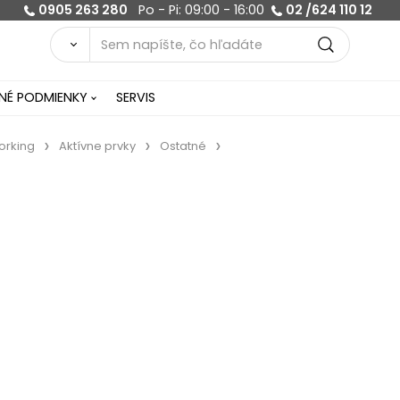
0905 263 280
Po - Pi: 09:00 - 16:00
02 /624 110 12
É PODMIENKY
SERVIS
orking
Aktívne prvky
Ostatné