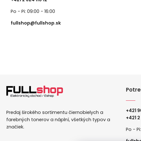
Po - Pi: 09:00 - 16:00
fullshop@fullshop.sk
Potre
+421 9
Predaj širokého sortimentu čiernobielych a
+
421 2
farebných tonerov a náplní, všetkých typov a
značiek.
Po - Pi