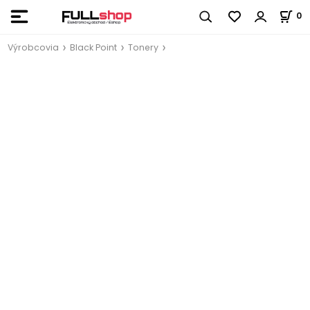
0
Výrobcovia
Black Point
Tonery