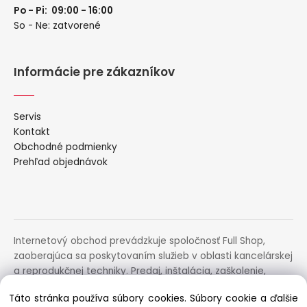
Po - Pi: 09:00 - 16:00
So - Ne: zatvorené
Informácie pre zákazníkov
Servis
Kontakt
Obchodné podmienky
Prehľad objednávok
Internetový obchod prevádzkuje spoločnosť Full Shop,
zaoberajúca sa poskytovaním služieb v oblasti kancelárskej
a reprodukčnej techniky. Predaj, inštalácia, zaškolenie,
prenájom, distribúcia, poradenstvo a servis uvedených
Táto stránka používa súbory cookies. Súbory cookie a ďalšie
zariadení.