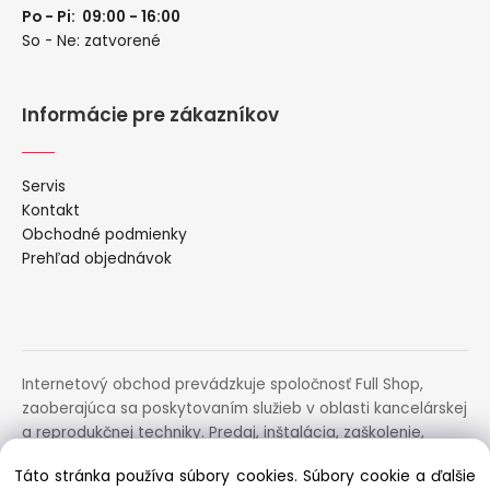
Po - Pi: 09:00 - 16:00
So - Ne: zatvorené
Informácie pre zákazníkov
Servis
Kontakt
Obchodné podmienky
Prehľad objednávok
Internetový obchod prevádzkuje spoločnosť Full Shop,
zaoberajúca sa poskytovaním služieb v oblasti kancelárskej
a reprodukčnej techniky. Predaj, inštalácia, zaškolenie,
prenájom, distribúcia, poradenstvo a servis uvedených
Táto stránka používa súbory cookies. Súbory cookie a ďalšie
zariadení.