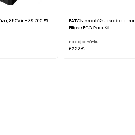
áza, 850VA - 3S 700 FR
EATON montážna sada do rac
Ellipse ECO Rack Kit
na objednávku
62.32 €