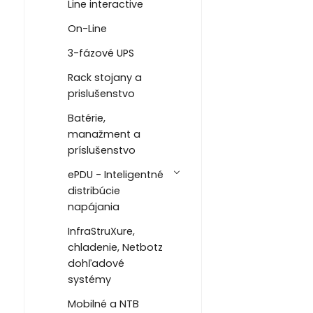
Line interactive
On-Line
3-fázové UPS
Rack stojany a
prislušenstvo
Batérie,
manažment a
príslušenstvo
ePDU - Inteligentné
distribúcie
napájania
InfraStruXure,
chladenie, Netbotz
dohľadové
systémy
Mobilné a NTB