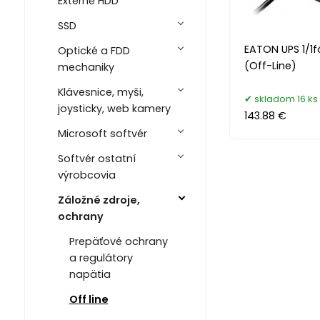
Externé HDD
SSD
EATON UPS 1/1f
Optické a FDD
(Off-Line)
mechaniky
Klávesnice, myši,
skladom 16 ks
joysticky, web kamery
143.88 €
Microsoft softvér
Softvér ostatní
výrobcovia
Záložné zdroje,
ochrany
Prepäťové ochrany
a regulátory
napätia
Off line