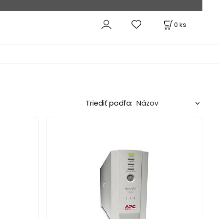
0
ks
Triediť podľa: