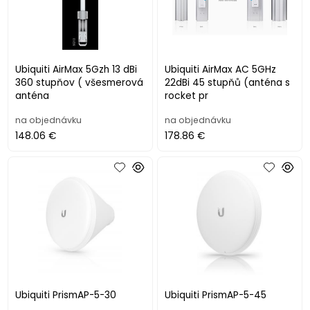
Ubiquiti AirMax 5Gzh 13 dBi
Ubiquiti AirMax AC 5GHz
360 stupňov ( všesmerová
22dBi 45 stupňů (anténa s
anténa
rocket pr
na objednávku
na objednávku
148.06 €
178.86 €
Ubiquiti PrismAP-5-30
Ubiquiti PrismAP-5-45