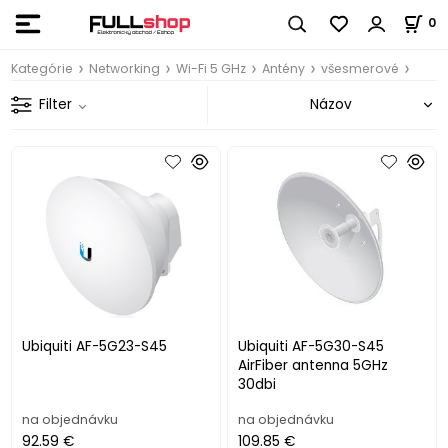
0
Kategórie
Networking
Wi-Fi 5 GHz
Antény
všesmerové
Filter
Ubiquiti AF-5G23-S45
Ubiquiti AF-5G30-S45
AirFiber antenna 5GHz
30dbi
na objednávku
na objednávku
92.59 €
109.85 €