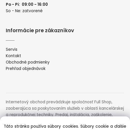
Po - Pi: 09:00 - 16:00
So - Ne: zatvorené
Informácie pre zákazníkov
Servis
Kontakt
Obchodné podmienky
Prehľad objednávok
Internetový obchod prevádzkuje spoločnosť Full Shop,
zaoberajúca sa poskytovaním služieb v oblasti kancelárskej
a reprodukčnej techniky. Predaj, inštalácia, zaškolenie,
prenájom, distribúcia, poradenstvo a servis uvedených
Táto stránka používa súbory cookies. Súbory cookie a ďalšie
zariadení.