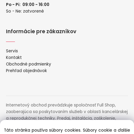
Po - Pi: 09:00 - 16:00
So - Ne: zatvorené
Informácie pre zákazníkov
Servis
Kontakt
Obchodné podmienky
Prehľad objednávok
Internetový obchod prevádzkuje spoločnosť Full Shop,
zaoberajúca sa poskytovaním služieb v oblasti kancelárskej
a reprodukčnej techniky. Predaj, inštalácia, zaškolenie,
prenájom, distribúcia, poradenstvo a servis uvedených
Táto stránka používa súbory cookies. Súbory cookie a ďalšie
zariadení.