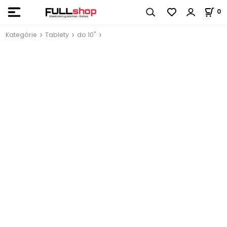
0
Kategórie
Tablety
do 10"