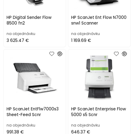
HP Digital Sender Flow
HP ScanJet Ent Flow N7000
8500 fn2
snw1 Scanner
na objednávku
na objednávku
3 625.47 €
1 169.69 €
HP ScanJet EntFlw7000s3
HP ScanJet Enterprise Flow
Sheet-Feed Scnr
5000 s5 Scnr
na objednávku
na objednávku
991.38 €
646.37 €