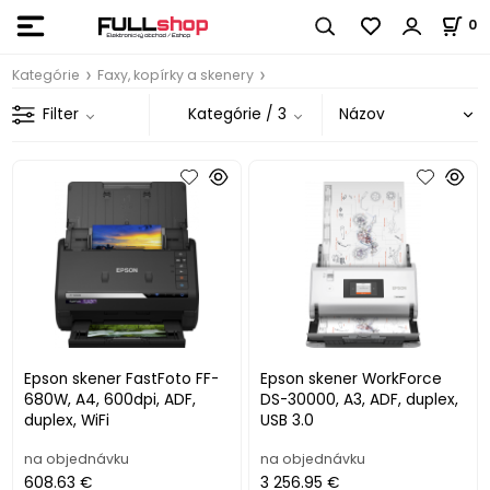
0
Kategórie
Faxy, kopírky a skenery
Filter
Kategórie
/ 3
Epson skener FastFoto FF-
Epson skener WorkForce
680W, A4, 600dpi, ADF,
DS-30000, A3, ADF, duplex,
duplex, WiFi
USB 3.0
na objednávku
na objednávku
608.63 €
3 256.95 €