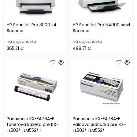
HP ScanJet Pro 3000 s4
HP ScanJet Pro N4000 snw1
Scanner
Scanner
na objednávku
na objednávku
365.31 €
498.71 €
Panasonic KX-FA76A-E
Panasonic KX-FA78A-E
tonerova kazeta pre KX-
valcova jednotka pre KX-
FL503/ FLM552/ F
FL503/ FLM552/