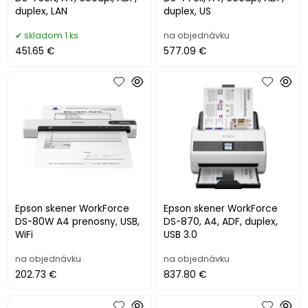
duplex, LAN
duplex, US
skladom 1 ks
na objednávku
451.65 €
577.09 €
Epson skener WorkForce
Epson skener WorkForce
DS-80W A4 prenosny, USB,
DS-870, A4, ADF, duplex,
WiFi
USB 3.0
na objednávku
na objednávku
202.73 €
837.80 €