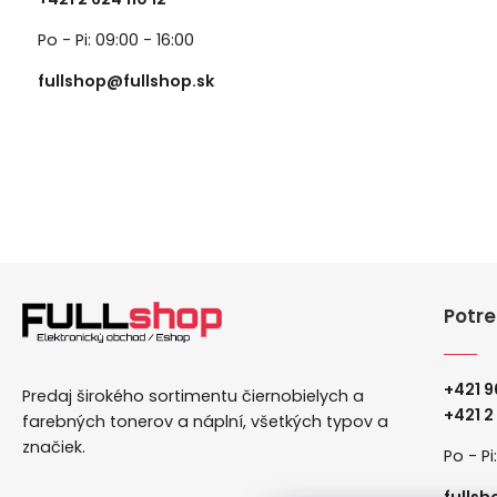
Po - Pi: 09:00 - 16:00
fullshop@fullshop.sk
Potre
+421 9
Predaj širokého sortimentu čiernobielych a
+
421 2
farebných tonerov a náplní, všetkých typov a
značiek.
Po - Pi