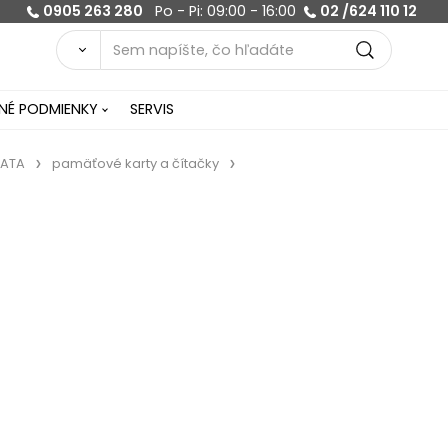
0905 263 280
Po - Pi: 09:00 - 16:00
02 /624 110 12
É PODMIENKY
SERVIS
ATA
pamäťové karty a čítačky