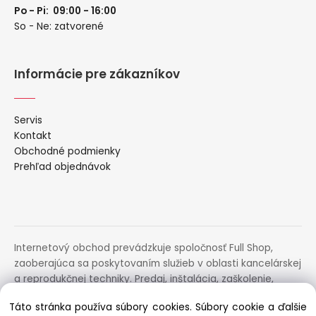
Po - Pi: 09:00 - 16:00
So - Ne: zatvorené
Informácie pre zákazníkov
Servis
Kontakt
Obchodné podmienky
Prehľad objednávok
Internetový obchod prevádzkuje spoločnosť Full Shop,
zaoberajúca sa poskytovaním služieb v oblasti kancelárskej
a reprodukčnej techniky. Predaj, inštalácia, zaškolenie,
prenájom, distribúcia, poradenstvo a servis uvedených
Táto stránka používa súbory cookies. Súbory cookie a ďalšie
zariadení.