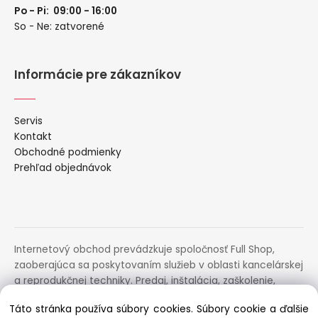
Po - Pi: 09:00 - 16:00
So - Ne: zatvorené
Informácie pre zákazníkov
Servis
Kontakt
Obchodné podmienky
Prehľad objednávok
Internetový obchod prevádzkuje spoločnosť Full Shop,
zaoberajúca sa poskytovaním služieb v oblasti kancelárskej
a reprodukčnej techniky. Predaj, inštalácia, zaškolenie,
prenájom, distribúcia, poradenstvo a servis uvedených
Táto stránka používa súbory cookies. Súbory cookie a ďalšie
zariadení.