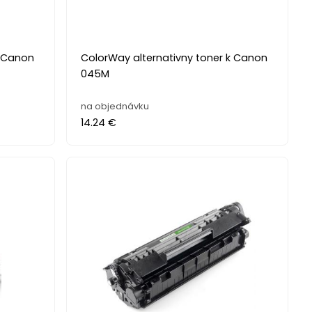
k Canon
ColorWay alternativny toner k Canon
045M
na objednávku
14.24 €