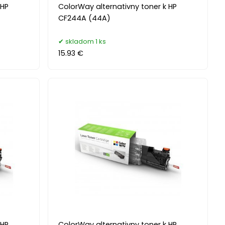
 HP
ColorWay alternativny toner k HP
CF244A (44A)
skladom 1 ks
15.93 €
 HP
ColorWay alternativny toner k HP