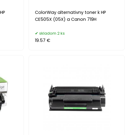
 HP
ColorWay alternativny toner k HP
CE505X (05X) a Canon 719H
skladom 2 ks
19.57 €