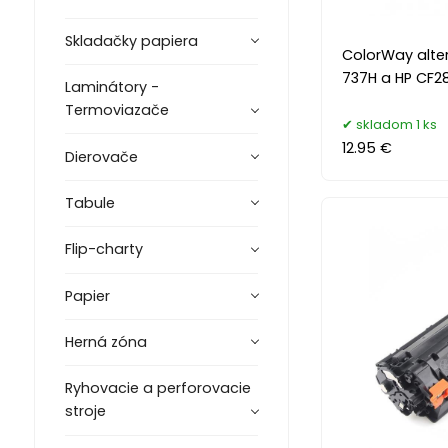
Skladačky papiera
ColorWay alte
737H a HP CF2
Laminátory -
Termoviazače
skladom 1 ks
12.95 €
Dierovače
Tabule
Flip-charty
Papier
Herná zóna
Ryhovacie a perforovacie
stroje