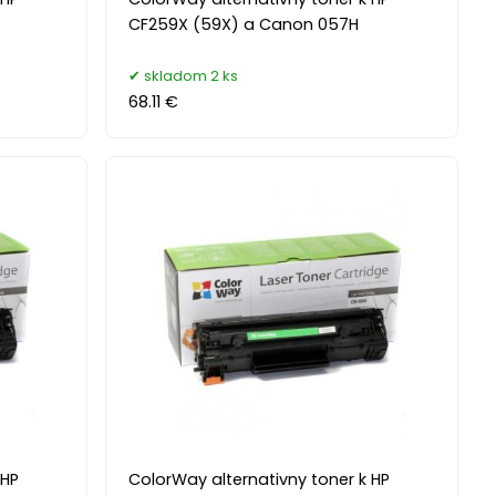
CF259X (59X) a Canon 057H
skladom 2 ks
68.11 €
 HP
ColorWay alternativny toner k HP