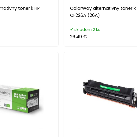
nativny toner k HP
ColorWay alternativny toner k
CF226A (26A)
skladom 2 ks
26.49 €