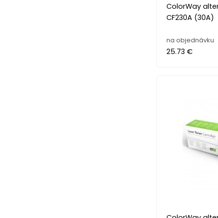
ColorWay alter
CF230A (30A)
na objednávku
25.73 €
ColorWay alter