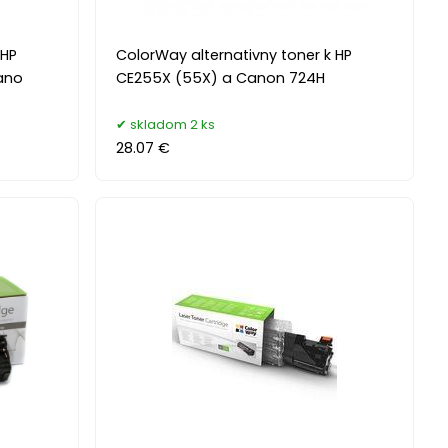
 HP
ColorWay alternativny toner k HP
ano
CE255X (55X) a Canon 724H
skladom 2 ks
28.07 €