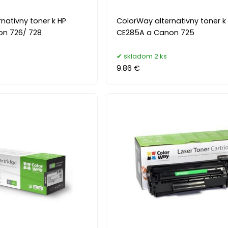
nativny toner k HP
ColorWay alternativny toner k
on 726/ 728
CE285A a Canon 725
skladom 2 ks
9.86 €