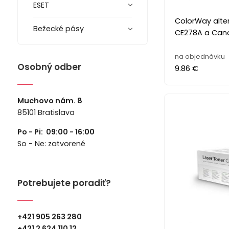
ESET
ColorWay alter
Bežecké pásy
CE278A a Can
na objednávku
Osobný odber
9.86 €
Muchovo nám. 8
85101 Bratislava
Po - Pi: 09:00 - 16:00
So - Ne: zatvorené
Potrebujete poradiť?
+421 905 263 280
+
421 2 624 110 12