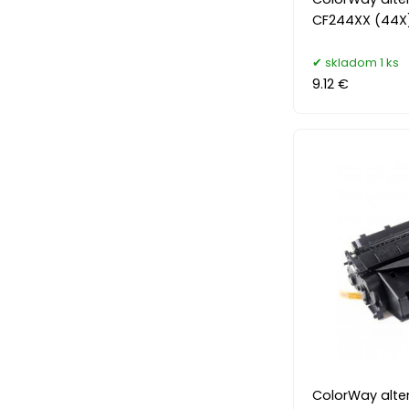
CF244XX (44X
skladom 1 ks
9.12 €
ColorWay alter