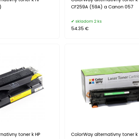
)
CF259A (59A) a Canon 057
skladom 2 ks
54.35 €
nativny toner k HP
ColorWay alternativny toner k