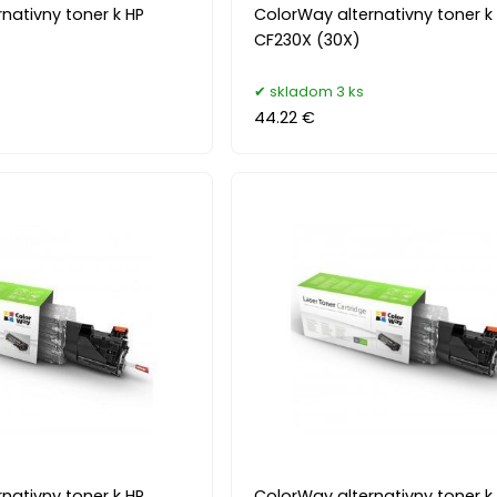
nativny toner k HP
ColorWay alternativny toner k
CF230X (30X)
skladom 3 ks
44.22 €
nativny toner k HP
ColorWay alternativny toner k