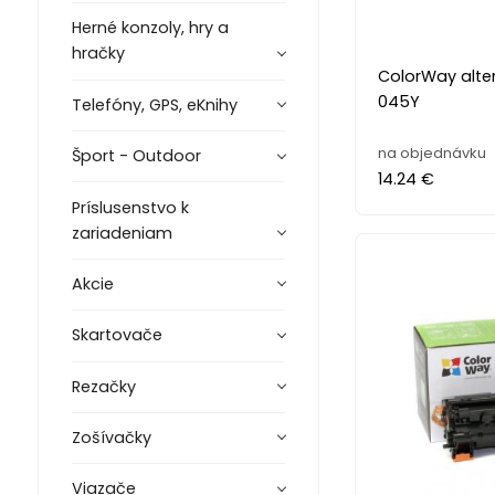
Herné konzoly, hry a
hračky
ColorWay alte
045Y
Telefóny, GPS, eKnihy
na objednávku
Šport - Outdoor
14.24 €
Príslusenstvo k
zariadeniam
Akcie
Skartovače
Rezačky
Zošívačky
Viazače