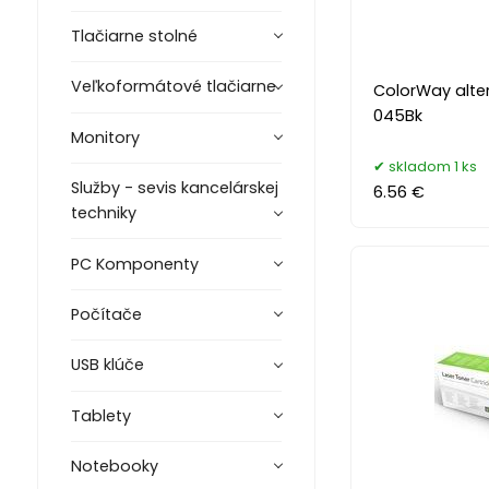
Tlačiarne stolné
Veľkoformátové tlačiarne
ColorWay alte
045Bk
Monitory
skladom 1 ks
Služby - sevis kancelárskej
6.56 €
techniky
PC Komponenty
Počítače
USB klúče
Tablety
Notebooky