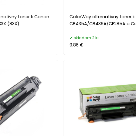
rnativny toner k Canon
ColorWay alternativny toner k
83X (83X)
CB435A/CB436A/CE285A a C
skladom 2 ks
9.86 €