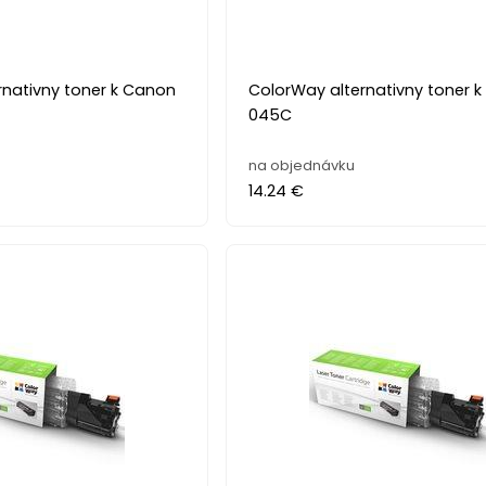
rnativny toner k Canon
ColorWay alternativny toner 
045C
na objednávku
14.24 €