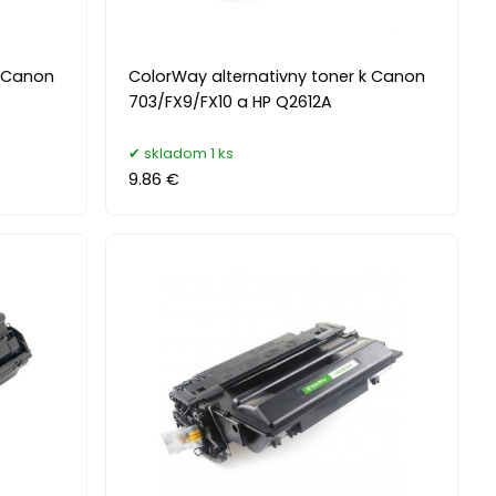
k Canon
ColorWay alternativny toner k Canon
703/FX9/FX10 a HP Q2612A
skladom 1 ks
9.86 €