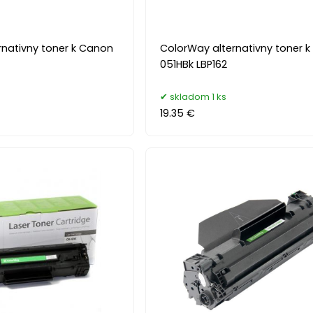
rnativny toner k Canon
ColorWay alternativny toner 
051HBk LBP162
skladom 1 ks
19.35 €