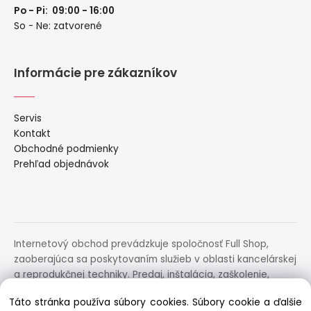
Po - Pi: 09:00 - 16:00
So - Ne: zatvorené
Informácie pre zákazníkov
Servis
Kontakt
Obchodné podmienky
Prehľad objednávok
Internetový obchod prevádzkuje spoločnosť Full Shop,
zaoberajúca sa poskytovaním služieb v oblasti kancelárskej
a reprodukčnej techniky. Predaj, inštalácia, zaškolenie,
prenájom, distribúcia, poradenstvo a servis uvedených
Táto stránka používa súbory cookies. Súbory cookie a ďalšie
zariadení.