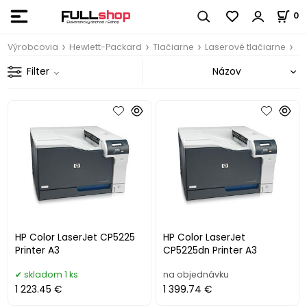
0
Výrobcovia
Hewlett-Packard
Tlačiarne
Laserové tlačiarne
Filter
HP Color LaserJet CP5225
HP Color LaserJet
Printer A3
CP5225dn Printer A3
skladom 1 ks
na objednávku
1 223.45 €
1 399.74 €