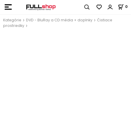
0
Kategórie
DVD - BluRay a CD média + doplnky
Čistiace
prostriedky