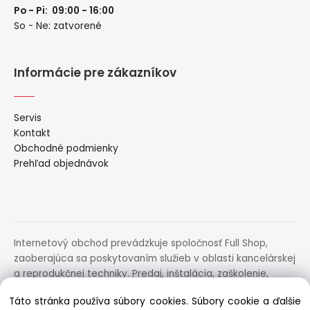
Po - Pi: 09:00 - 16:00
So - Ne: zatvorené
Informácie pre zákazníkov
Servis
Kontakt
Obchodné podmienky
Prehľad objednávok
Internetový obchod prevádzkuje spoločnosť Full Shop,
zaoberajúca sa poskytovaním služieb v oblasti kancelárskej
a reprodukčnej techniky. Predaj, inštalácia, zaškolenie,
prenájom, distribúcia, poradenstvo a servis uvedených
Táto stránka používa súbory cookies. Súbory cookie a ďalšie
zariadení.