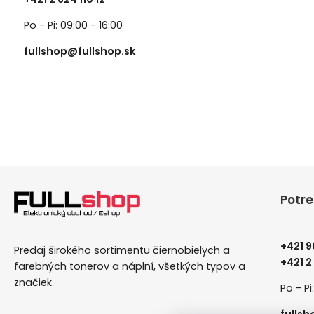
Po - Pi: 09:00 - 16:00
fullshop@fullshop.sk
Potre
+421 9
Predaj širokého sortimentu čiernobielych a
+
421 2
farebných tonerov a náplní, všetkých typov a
značiek.
Po - Pi