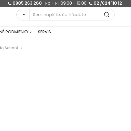
0905 263 280
Po - Pi: 09:00 - 16:00
02 /624 110 12
É PODMIENKY
SERVIS
to School