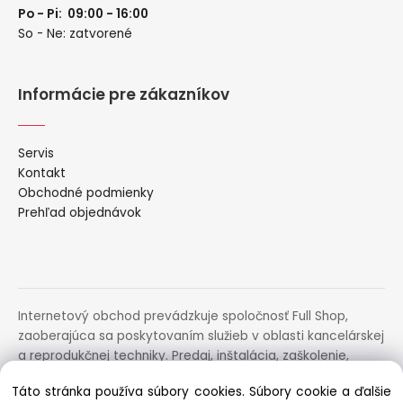
Po - Pi: 09:00 - 16:00
So - Ne: zatvorené
Informácie pre zákazníkov
Servis
Kontakt
Obchodné podmienky
Prehľad objednávok
Internetový obchod prevádzkuje spoločnosť Full Shop,
zaoberajúca sa poskytovaním služieb v oblasti kancelárskej
a reprodukčnej techniky. Predaj, inštalácia, zaškolenie,
prenájom, distribúcia, poradenstvo a servis uvedených
Táto stránka používa súbory cookies. Súbory cookie a ďalšie
zariadení.