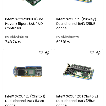
Intel® SRCSASPH16I(Pine
Intel® SRCU42E (Rumley)
Haven) 16port SAS RAID
Dual channel RAID 128MB
Controller
cache
na objednávku
na objednávku
748.74 €
695.18 €
Intel® SRCU42L (Chilito 1)
Intel® SRCU42X (Chilito 2)
Dual channel RAID 64MB
Dual channel RAID 128MB
cache
cache