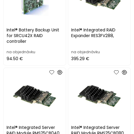
Intel® Battery Backup Unit
Intel® Integrated RAID
for SRCU42X RAID
Expander RES3FV288,
controller
na objednávku
na objednávku
94.50 €
395.29 €
Intel® Integrated Server
Intel® Integrated Server
RAID Module RMS25CB040
RAID Module RMS25CB080