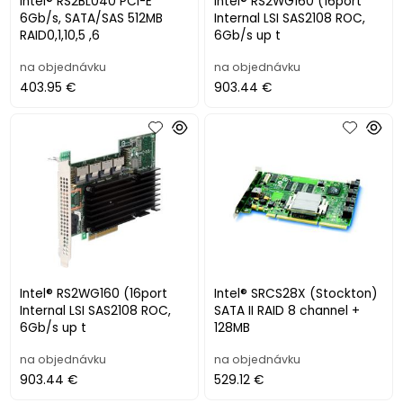
Intel® RS2BL040 PCI-E
Intel® RS2WG160 (16port
6Gb/s, SATA/SAS 512MB
Internal LSI SAS2108 ROC,
RAID0,1,10,5 ,6
6Gb/s up t
na objednávku
na objednávku
403.95 €
903.44 €
Intel® RS2WG160 (16port
Intel® SRCS28X (Stockton)
Internal LSI SAS2108 ROC,
SATA II RAID 8 channel +
6Gb/s up t
128MB
na objednávku
na objednávku
903.44 €
529.12 €