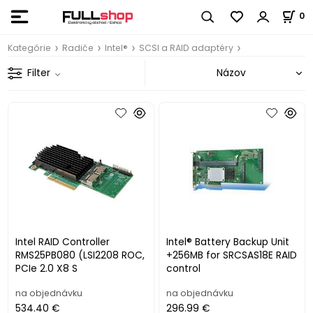
0
Kategórie
Radiče
Intel®
SCSI a RAID adaptéry
Filter
Intel RAID Controller
Intel® Battery Backup Unit
RMS25PB080 (LSI2208 ROC,
+256MB for SRCSAS18E RAID
PCIe 2.0 X8 S
control
na objednávku
na objednávku
534.40 €
296.99 €