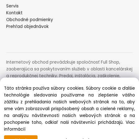
Servis
Kontakt
Obchodné podmienky
Prehľad objednávok
Internetový obchod prevádzkuje spoločnosť Full Shop,
zaoberajúca sa poskytovaním služieb v oblasti kancelárskej
a reprodukčnej techniky. Predaj, inštalácia, zaškolenie,
prenájom, distribúcia, poradenstvo a servis uvedených
Táto stránka používa súbory cookies. Súbory cookie a ďalšie
zariadení.
technológie sledovania používame na zlepšenie vášho
Doručujeme aj cez
zážitku z prehliadania našich webových stránok na to, aby
sme vám zobrazovali prispôsobený obsah a cielené reklamy,
na analýzu návštevnosti našich webových stránok a na
pochopenie toho, odkiaľ naši návštevníci prichádzajú.
Viac
Copyright © 2025 fullshop.sk, All rights reserved
informácií