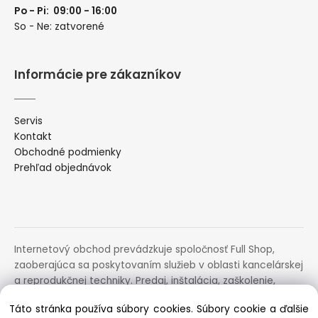
Po - Pi: 09:00 - 16:00
So - Ne: zatvorené
Informácie pre zákazníkov
Servis
Kontakt
Obchodné podmienky
Prehľad objednávok
Internetový obchod prevádzkuje spoločnosť Full Shop,
zaoberajúca sa poskytovaním služieb v oblasti kancelárskej
a reprodukčnej techniky. Predaj, inštalácia, zaškolenie,
prenájom, distribúcia, poradenstvo a servis uvedených
Táto stránka používa súbory cookies. Súbory cookie a ďalšie
zariadení.