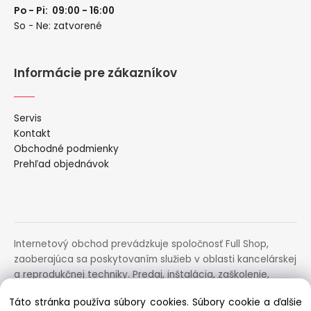
Po - Pi: 09:00 - 16:00
So - Ne: zatvorené
Informácie pre zákazníkov
Servis
Kontakt
Obchodné podmienky
Prehľad objednávok
Internetový obchod prevádzkuje spoločnosť Full Shop,
zaoberajúca sa poskytovaním služieb v oblasti kancelárskej
a reprodukčnej techniky. Predaj, inštalácia, zaškolenie,
prenájom, distribúcia, poradenstvo a servis uvedených
Táto stránka používa súbory cookies. Súbory cookie a ďalšie
zariadení.