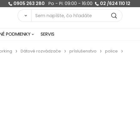
0905 263 280
Po - Pi: 09:00 - 16:00
02 /624 110 12
É PODMIENKY
SERVIS
orking
Dátové rozvádzače
príslušenstvo
police