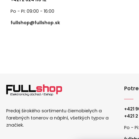
Po - Pi: 09:00 - 16:00
fullshop@fullshop.sk
Potre
+421 9
Predaj širokého sortimentu čiernobielych a
+
421 2
farebných tonerov a náplní, všetkých typov a
značiek.
Po - Pi