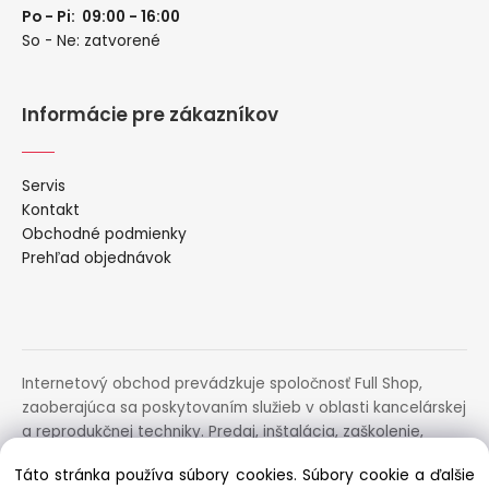
Po - Pi: 09:00 - 16:00
So - Ne: zatvorené
Informácie pre zákazníkov
Servis
Kontakt
Obchodné podmienky
Prehľad objednávok
Internetový obchod prevádzkuje spoločnosť Full Shop,
zaoberajúca sa poskytovaním služieb v oblasti kancelárskej
a reprodukčnej techniky. Predaj, inštalácia, zaškolenie,
prenájom, distribúcia, poradenstvo a servis uvedených
Táto stránka používa súbory cookies. Súbory cookie a ďalšie
zariadení.